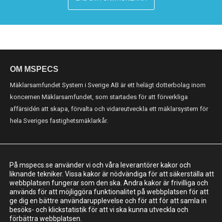
OM MSPECS
Mäklarsamfundet System i Sverige AB är ett helägt dotterbolag inom
koncernen Mäklarsamfundet, som startades för att förverkliga
affärsidén att skapa, förvalta och vidareutveckla ett mäklarsystem för
hela Sveriges fastighetsmäklarkår.
KONTAKT
På mspecs.se använder vi och våra leverantörer kakor och
Mäklarsamfundet System i Sverige AB
liknande tekniker. Vissa kakor är nödvändiga för att säkerställa att
webbplatsen fungerar som den ska. Andra kakor är frivilliga och
Adress: Luntmakargatan 26, 111 37 Stockholm
används för att möjliggöra funktionalitet på webbplatsen för att
ge dig en bättre användarupplevelse och för att för att samla in
010-221 61 00
besöks- och klickstatistik för att vi ska kunna utveckla och
support@mspecs.se
förbättra webbplatsen.