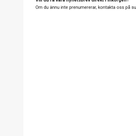
Vill du få våra nyhetsbrev direkt i inkorgen?
Om du ännu inte prenumererar, kontakta oss på
s