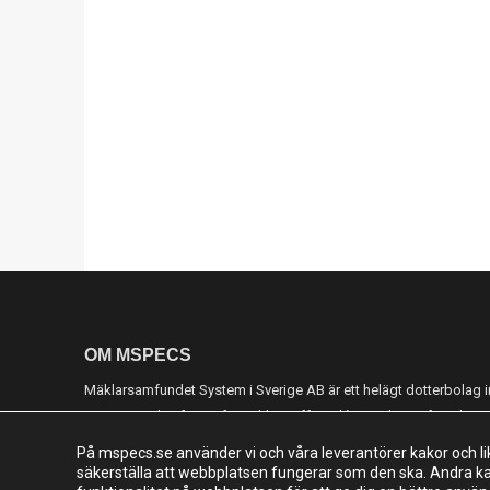
OM MSPECS
Mäklarsamfundet System i Sverige AB är ett helägt dotterbola
som startades för att förverkliga affärsidén att skapa, förvalta 
för hela Sveriges fastighetsmäklarkår.
På mspecs.se använder vi och våra leverantörer kakor och li
säkerställa att webbplatsen fungerar som den ska. Andra kako