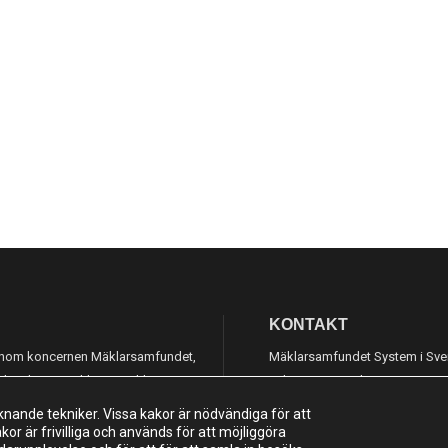
KONTAKT
g inom koncernen Mäklarsamfundet,
Mäklarsamfundet System i Sve
och vidareutveckla ett mäklarsystem
Adress: Luntmakargatan 26, 1
knande tekniker. Vissa kakor är nödvändiga för att
010-221 61 00
r är frivilliga och används för att möjliggöra