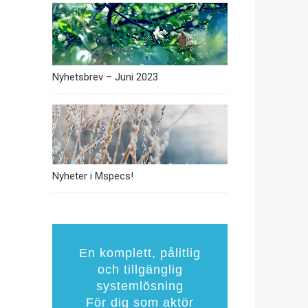
Nyhetsbrev – Juni 2023
Nyheter i Mspecs!
En komplett, pålitlig
och tillgänglig
systemlösning
För dig som aktör