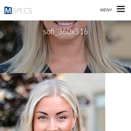
MENY
sofi_360x516
2026-06-01