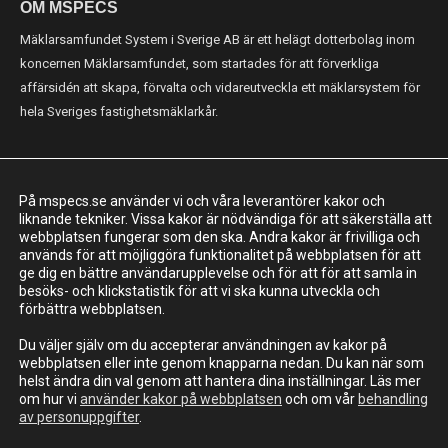
OM MSPECS
Mäklarsamfundet System i Sverige AB är ett helägt dotterbolag inom
koncernen Mäklarsamfundet, som startades för att förverkliga
affärsidén att skapa, förvalta och vidareutveckla ett mäklarsystem för
hela Sveriges fastighetsmäklarkår.
KONTAKT
På mspecs.se använder vi och våra leverantörer kakor och
Mäklarsamfundet System i Sverige AB
liknande tekniker. Vissa kakor är nödvändiga för att säkerställa att
webbplatsen fungerar som den ska. Andra kakor är frivilliga och
Adress: Luntmakargatan 26, 111 37 Stockholm
används för att möjliggöra funktionalitet på webbplatsen för att
ge dig en bättre användarupplevelse och för att för att samla in
010-221 61 00
besöks- och klickstatistik för att vi ska kunna utveckla och
support@mspecs.se
förbättra webbplatsen.
Supportcenter
Du väljer själv om du accepterar användningen av kakor på
webbplatsen eller inte genom knapparna nedan. Du kan när som
helst ändra din val genom att hantera dina inställningar. Läs mer
om hur vi
använder kakor på webbplatsen
och om vår
behandling
av personuppgifter
.
MSIS AB - En del av Mäklarsamfundet