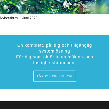
Nyhetsbrev – Juni 2023
En komplett, pålitlig och tillgänglig
systemlösning
För dig som aktör inom mäklar- och
fastighetsbranchen.
LÄS OM FUNKTIONERNA