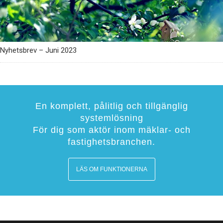
Nyhetsbrev – Juni 2023
En komplett, pålitlig och tillgänglig
systemlösning
För dig som aktör inom mäklar- och
fastighetsbranchen.
LÄS OM FUNKTIONERNA