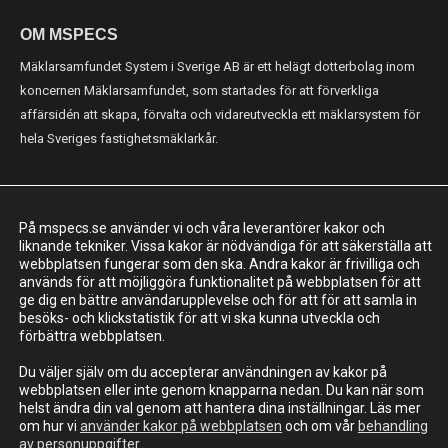
OM MSPECS
Mäklarsamfundet System i Sverige AB är ett helägt dotterbolag inom
koncernen Mäklarsamfundet, som startades för att förverkliga
affärsidén att skapa, förvalta och vidareutveckla ett mäklarsystem för
hela Sveriges fastighetsmäklarkår.
KONTAKT
På mspecs.se använder vi och våra leverantörer kakor och
Mäklarsamfundet System i Sverige AB
liknande tekniker. Vissa kakor är nödvändiga för att säkerställa att
webbplatsen fungerar som den ska. Andra kakor är frivilliga och
Adress: Luntmakargatan 26, 111 37 Stockholm
används för att möjliggöra funktionalitet på webbplatsen för att
ge dig en bättre användarupplevelse och för att för att samla in
010-221 61 00
besöks- och klickstatistik för att vi ska kunna utveckla och
support@mspecs.se
förbättra webbplatsen.
Supportcenter
Du väljer själv om du accepterar användningen av kakor på
webbplatsen eller inte genom knapparna nedan. Du kan när som
helst ändra din val genom att hantera dina inställningar. Läs mer
om hur vi
använder kakor på webbplatsen
och om vår
behandling
av personuppgifter
.