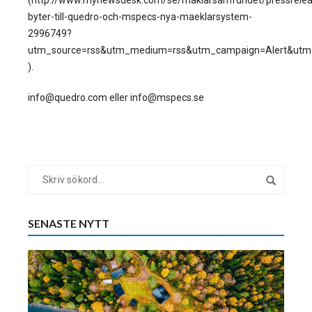
(
http://www.mynewsdesk.com/se/maklarsamfundet/pressrelea
byter-till-quedro-och-mspecs-nya-maeklarsystem-
2996749?
utm_source=rss&utm_medium=rss&utm_campaign=Alert&utm_
).
info@quedro.com
eller
info@mspecs.se
SENASTE NYTT