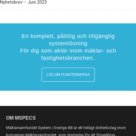
Nyhetsbrev – Juni 2023
En komplett, pålitlig och tillgänglig
systemlösning
För dig som aktör inom mäklar- och
fastighetsbranchen.
LÄS OM FUNKTIONERNA
OM MSPECS
Mäklarsamfundet System i Sverige AB är ett helägt dotterbolag inom
koncernen Mäklarsamfundet, som startades för att förverkliga