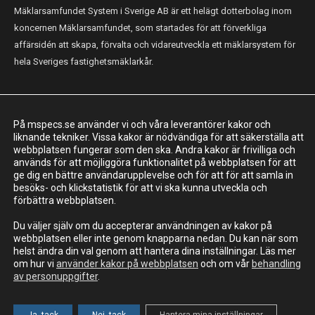
Mäklarsamfundet System i Sverige AB är ett helägt dotterbolag inom
koncernen Mäklarsamfundet, som startades för att förverkliga
affärsidén att skapa, förvalta och vidareutveckla ett mäklarsystem för
hela Sveriges fastighetsmäklarkår.
KONTAKT
På mspecs.se använder vi och våra leverantörer kakor och
Mäklarsamfundet System i Sverige AB
liknande tekniker. Vissa kakor är nödvändiga för att säkerställa att
webbplatsen fungerar som den ska. Andra kakor är frivilliga och
Adress: Luntmakargatan 26, 111 37 Stockholm
används för att möjliggöra funktionalitet på webbplatsen för att
ge dig en bättre användarupplevelse och för att för att samla in
010-221 61 00
besöks- och klickstatistik för att vi ska kunna utveckla och
support@mspecs.se
förbättra webbplatsen.
Supportcenter
Du väljer själv om du accepterar användningen av kakor på
webbplatsen eller inte genom knapparna nedan. Du kan när som
helst ändra din val genom att hantera dina inställningar. Läs mer
om hur vi
använder kakor på webbplatsen
och om vår
behandling
av personuppgifter
.
MSIS AB - En del av Mäklarsamfundet
Information om personuppgifter
Cookies
© MSIS AB 2023