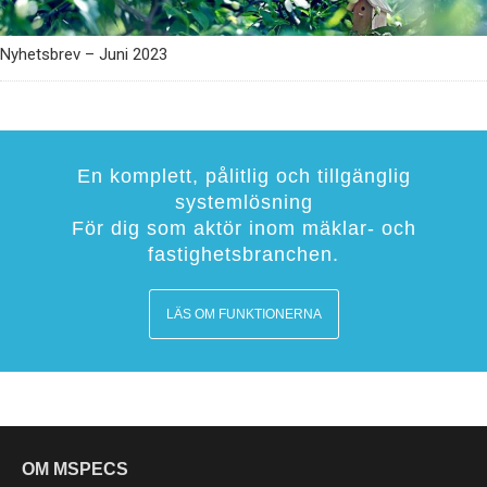
Nyhetsbrev – Juni 2023
En komplett, pålitlig och tillgänglig
systemlösning
För dig som aktör inom mäklar- och
fastighetsbranchen.
LÄS OM FUNKTIONERNA
OM MSPECS