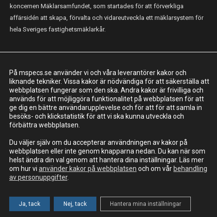
koncernen Mäklarsamfundet, som startades för att förverkliga
affärsidén att skapa, förvalta och vidareutveckla ett mäklarsystem för
hela Sveriges fastighetsmäklarkår.
KONTAKT
På mspecs.se använder vi och våra leverantörer kakor och
Mäklarsamfundet System i Sverige AB
liknande tekniker. Vissa kakor är nödvändiga för att säkerställa att
webbplatsen fungerar som den ska. Andra kakor är frivilliga och
Adress: Luntmakargatan 26, 111 37 Stockholm
används för att möjliggöra funktionalitet på webbplatsen för att
ge dig en bättre användarupplevelse och för att för att samla in
010-221 61 00
besöks- och klickstatistik för att vi ska kunna utveckla och
support@mspecs.se
förbättra webbplatsen.
Supportcenter
Du väljer själv om du accepterar användningen av kakor på
webbplatsen eller inte genom knapparna nedan. Du kan när som
helst ändra din val genom att hantera dina inställningar. Läs mer
om hur vi
använder kakor på webbplatsen
och om vår
behandling
av personuppgifter
.
MSIS AB - En del av Mäklarsamfundet
Information om personuppgifter
Cookies
© MSIS AB 2023
Ja, tack
Nej, tack
Hantera mina inställningar