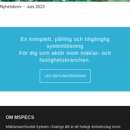
Nyhetsbrev – Juni 2023
En komplett, pålitlig och tillgänglig
systemlösning
För dig som aktör inom mäklar- och
fastighetsbranchen.
LÄS OM FUNKTIONERNA
OM MSPECS
Mäklarsamfundet System i Sverige AB är ett helägt dotterbolag inom