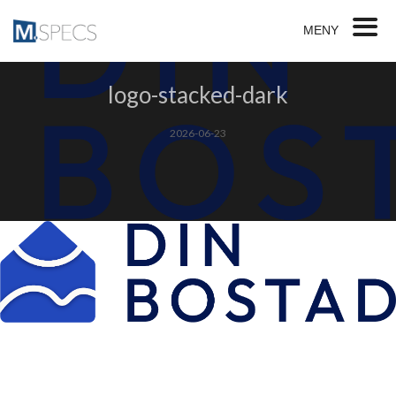
MENY
logo-stacked-dark
2026-06-23