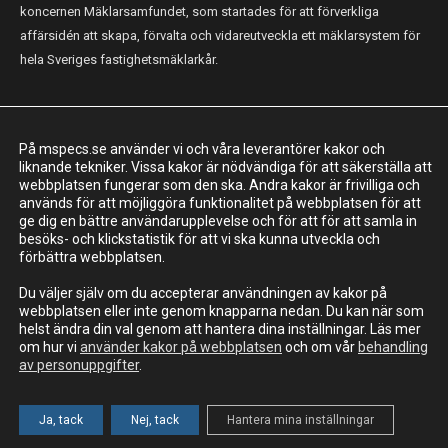
koncernen Mäklarsamfundet, som startades för att förverkliga
affärsidén att skapa, förvalta och vidareutveckla ett mäklarsystem för
hela Sveriges fastighetsmäklarkår.
KONTAKT
På mspecs.se använder vi och våra leverantörer kakor och
Mäklarsamfundet System i Sverige AB
liknande tekniker. Vissa kakor är nödvändiga för att säkerställa att
webbplatsen fungerar som den ska. Andra kakor är frivilliga och
Adress: Luntmakargatan 26, 111 37 Stockholm
används för att möjliggöra funktionalitet på webbplatsen för att
ge dig en bättre användarupplevelse och för att för att samla in
010-221 61 00
besöks- och klickstatistik för att vi ska kunna utveckla och
support@mspecs.se
förbättra webbplatsen.
Supportcenter
Du väljer själv om du accepterar användningen av kakor på
webbplatsen eller inte genom knapparna nedan. Du kan när som
helst ändra din val genom att hantera dina inställningar. Läs mer
om hur vi
använder kakor på webbplatsen
och om vår
behandling
av personuppgifter
.
MSIS AB - En del av Mäklarsamfundet
Information om personuppgifter
Cookies
© MSIS AB 2023
Ja, tack
Nej, tack
Hantera mina inställningar