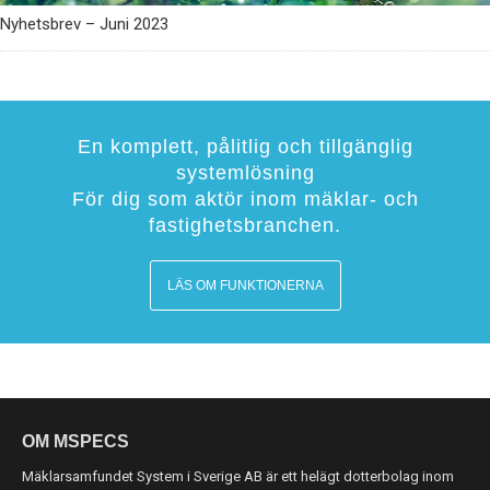
Nyhetsbrev – Juni 2023
En komplett, pålitlig och tillgänglig
systemlösning
För dig som aktör inom mäklar- och
fastighetsbranchen.
LÄS OM FUNKTIONERNA
OM MSPECS
Mäklarsamfundet System i Sverige AB är ett helägt dotterbolag inom