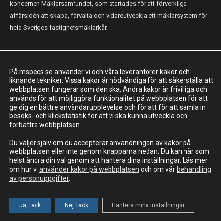
koncernen Mäklarsamfundet, som startades för att förverkliga
affärsidén att skapa, förvalta och vidareutveckla ett mäklarsystem för
hela Sveriges fastighetsmäklarkår.
KONTAKT
På mspecs.se använder vi och våra leverantörer kakor och
Mäklarsamfundet System i Sverige AB
liknande tekniker. Vissa kakor är nödvändiga för att säkerställa att
webbplatsen fungerar som den ska. Andra kakor är frivilliga och
Adress: Luntmakargatan 26, 111 37 Stockholm
används för att möjliggöra funktionalitet på webbplatsen för att
ge dig en bättre användarupplevelse och för att för att samla in
010-221 61 00
besöks- och klickstatistik för att vi ska kunna utveckla och
support@mspecs.se
förbättra webbplatsen.
Supportcenter
Du väljer själv om du accepterar användningen av kakor på
webbplatsen eller inte genom knapparna nedan. Du kan när som
helst ändra din val genom att hantera dina inställningar. Läs mer
om hur vi
använder kakor på webbplatsen
och om vår
behandling
av personuppgifter
.
MSIS AB - En del av Mäklarsamfundet
Information om personuppgifter
Cookies
© MSIS AB 2023
Ja, tack
Nej, tack
Hantera mina inställningar