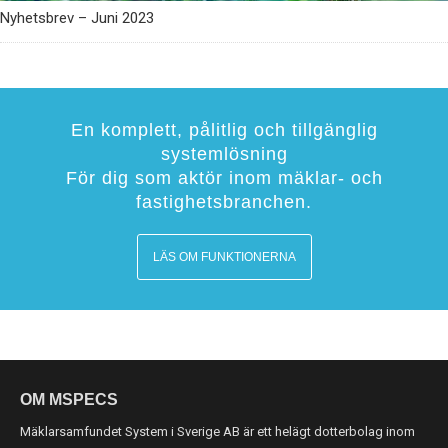
Nyhetsbrev – Juni 2023
En komplett, pålitlig och tillgänglig
systemlösning
För dig som aktör inom mäklar- och
fastighetsbranchen.
LÄS OM FUNKTIONERNA
OM MSPECS
Mäklarsamfundet System i Sverige AB är ett helägt dotterbolag inom