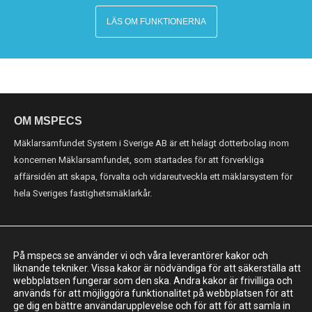
LÄS OM FUNKTIONERNA
OM MSPECS
Mäklarsamfundet System i Sverige AB är ett helägt dotterbolag inom
koncernen Mäklarsamfundet, som startades för att förverkliga
affärsidén att skapa, förvalta och vidareutveckla ett mäklarsystem för
hela Sveriges fastighetsmäklarkår.
KONTAKT
På mspecs.se använder vi och våra leverantörer kakor och
Mäklarsamfundet System i Sverige AB
liknande tekniker. Vissa kakor är nödvändiga för att säkerställa att
webbplatsen fungerar som den ska. Andra kakor är frivilliga och
Adress: Luntmakargatan 26, 111 37 Stockholm
används för att möjliggöra funktionalitet på webbplatsen för att
ge dig en bättre användarupplevelse och för att för att samla in