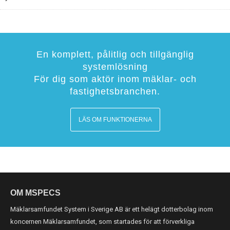
En komplett, pålitlig och tillgänglig
systemlösning
För dig som aktör inom mäklar- och
fastighetsbranchen.
LÄS OM FUNKTIONERNA
OM MSPECS
Mäklarsamfundet System i Sverige AB är ett helägt dotterbolag inom
koncernen Mäklarsamfundet, som startades för att förverkliga