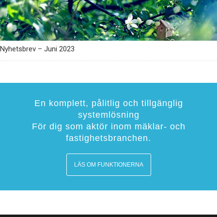
Nyhetsbrev – Juni 2023
En komplett, pålitlig och tillgänglig
systemlösning
För dig som aktör inom mäklar- och
fastighetsbranchen.
LÄS OM FUNKTIONERNA