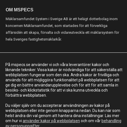
OM MSPECS
Mäklarsamfundet System i Sverige AB är ett helägt dotterbolag inom
koncernen Mäklarsamfundet, som startades för att förverkliga
affärsidén att skapa, förvalta och vidareutveckla ett mäklarsystem för
hela Sveriges fastighetsmäklarkår.
KONTAKT
På mspecs.se använder vi och våra leverantörer kakor och
Mäklarsamfundet System i Sverige AB
liknande tekniker. Vissa kakor är nödvändiga för att säkerställa att
webbplatsen fungerar som den ska. Andra kakor är frivilliga och
Adress: Luntmakargatan 26, 111 37 Stockholm
används för att möjliggöra funktionalitet på webbplatsen för att
ge dig en bättre användarupplevelse och för att för att samla in
010-221 61 00
besöks- och klickstatistik för att vi ska kunna utveckla och
support@mspecs.se
förbättra webbplatsen.
Supportcenter
Du väljer själv om du accepterar användningen av kakor på
webbplatsen eller inte genom knapparna nedan. Du kan när som
helst ändra din val genom att hantera dina inställningar. Läs mer
om hur vi
använder kakor på webbplatsen
och om vår
behandling
av personuppgifter
.