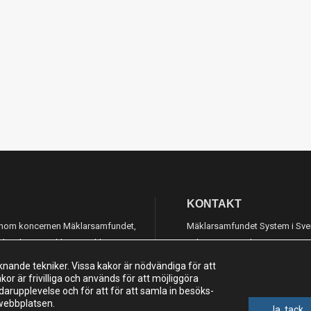
KONTAKT
g inom koncernen Mäklarsamfundet,
Mäklarsamfundet System i Sve
och vidareutveckla ett mäklarsystem
Adress: Luntmakargatan 26, 1
knande tekniker. Vissa kakor är nödvändiga för att
010-221 61 00
r är frivilliga och används för att möjliggöra
support@mspecs.se
darupplevelse och för att för att samla in besöks-
 webbplatsen.
Supportcenter
Ja, tack