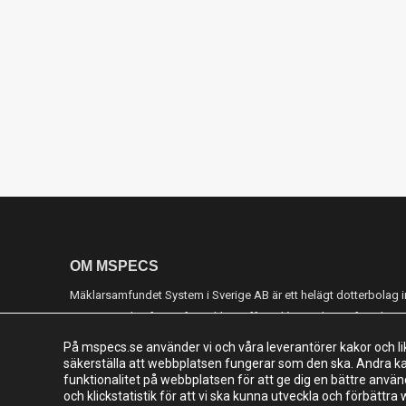
OM MSPECS
Mäklarsamfundet System i Sverige AB är ett helägt dotterbola
som startades för att förverkliga affärsidén att skapa, förvalta 
för hela Sveriges fastighetsmäklarkår.
På mspecs.se använder vi och våra leverantörer kakor och li
säkerställa att webbplatsen fungerar som den ska. Andra kako
funktionalitet på webbplatsen för att ge dig en bättre använ
och klickstatistik för att vi ska kunna utveckla och förbättra