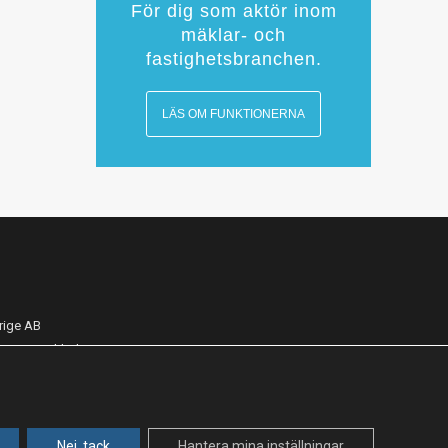
För dig som aktör inom
mäklar- och
fastighetsbranchen.
LÄS OM FUNKTIONERNA
rige AB
11 37 Stockholm
Nej, tack
Hantera mina inställningar